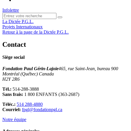
Infolettre
La Dictée P.G.L.
Projets Internationaux
Retour à la page de la Dictée P.G.L.
Contact
Siège social
Fondation Paul Gérin-Lajoie
465, rue Saint-Jean, bureau 900
Montréal (Québec) Canada
H2Y 2R6
Tél.:
514-288-3888
Sans frais:
1 800 ENFANTS (363-2687)
Téléc.:
514 288-4880
Courriel:
fpgl@fondationpgl.ca
Notre équipe