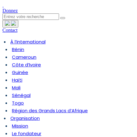
Donnez
Contact
À l’international
Bénin
Cameroun
Côte d’Ivoire
Guinée
Haïti
Mali
Sénégal
Togo
Région des Grands Lacs d’Afrique
Organisation
Mission
Le fondateur