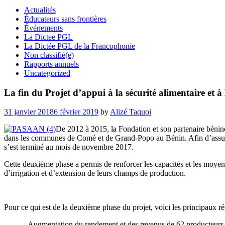
Actualités
Éducateurs sans frontières
Événements
La Dictee PGL
La Dictée PGL de la Francophonie
Non classifié(e)
Rapports annuels
Uncategorized
La fin du Projet d’appui à la sécurité alimentaire et 
Posted
31 janvier 2018
6 février 2019
by
Alizé Taquoi
on
De 2012 à 2015, la Fondation et son partenaire béni
dans les communes de Comé et de Grand-Popo au Bénin. Afin d’assurer
s’est terminé au mois de novembre 2017.
Cette deuxième phase a permis de renforcer les capacités et les moyens
d’irrigation et d’extension de leurs champs de production.
Pour ce qui est de la deuxième phase du projet, voici les principaux résu
– Augmentation du rendement et des revenus de 62 producteurs de ban