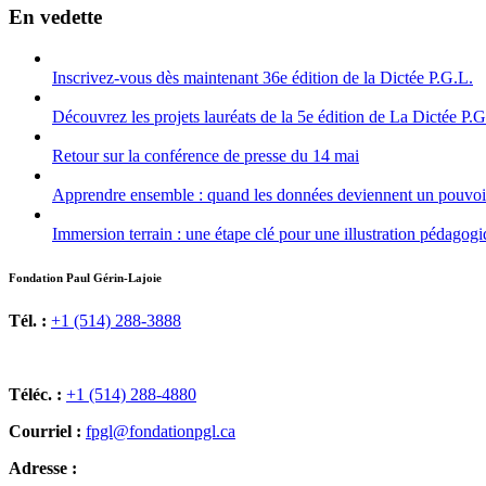
En vedette
Inscrivez-vous dès maintenant 36e édition de la Dictée P.G.L.
Découvrez les projets lauréats de la 5e édition de La Dictée P.
Retour sur la conférence de presse du 14 mai
Apprendre ensemble : quand les données deviennent un pouvoir
Immersion terrain : une étape clé pour une illustration pédagogiq
Fondation Paul Gérin-Lajoie
Tél. :
+1 (514) 288-3888
Téléc. :
+1 (514) 288-4880
Courriel :
fpgl@fondationpgl.ca
Adresse :