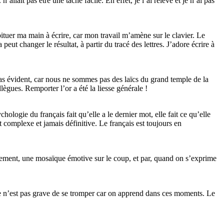
lait pas être une tâche facile. En effet, je l’ai relevé et je n’ai pas
abituer ma main à écrire, car mon travail m’amène sur le clavier. Le
peut changer le résultat, à partir du tracé des lettres. J’adore écrire à
t pas évident, car nous ne sommes pas des laïcs du grand temple de la
llègues. Remporter l’or a été la liesse générale !
ologie du français fait qu’elle a le dernier mot, elle fait ce qu’elle
t complexe et jamais définitive. Le français est toujours en
illement, une mosaïque émotive sur le coup, et par, quand on s’exprime
Ce n’est pas grave de se tromper car on apprend dans ces moments. Le