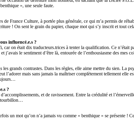
Une occasion de défendre mon honneur, en sachant que la Dictée P.G.L. n’al
 benthique », une seule faute.
elles de France Culture, à portée plus générale, ce qui m’a permis de réh
iture ! On sent le grain du papier, chaque mot qui s’y inscrit et tout cela 
ous influencé.e.s ?
, car on était dix traducteurs.trices à tenter la qualification. Ce n’étai
, et j’avais le sentiment d’être là, entourée de l’enthousiasme des mes co
 les grands contrastes. Dans les règles, elle aime mettre du sien. La psych
eut l’adorer mais sans jamais la maîtriser complètement tellement elle es
oujours…
e.s ?
p d’accomplissements, et de ravissement. Entre la crédulité et l’émerve
e tourbillon…
i parfois un mot qu’on n’a jamais vu comme « benthique » se présente ! 