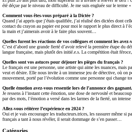
Et puis 20 ans plus tard, mon supérieur m’a invitée à relever le défi ! 
été déçue par le niveau de difficulté. Je me suis engluée sur le terme «
Comment vous êtes-vous préparé à la Dictée ?
Quand j’ai appris que j’étais qualifiée, j’ai réalisé des dictées dont c
contact du crayon au papier est pour moi le rapport le plus direct à l’écr
la main et j’aimerais avoir à le faire plus souvent…
Quelles furent les réactions de vos collègues et comment les avez-v
C’est d’abord une grande fierté d’avoir relevé la première étape du défi
langue française, mais plutôt des initié.e.s. La compétition était féroce
Quelles sont vos astuces pour déjouer les pièges du français ?
Le français est une personne, une artiste qui aime les nuances, mais pas
veut et désire. Elle nous invite à un immense jeu de détective, où on p
mouvement, porté par l’évolution comme une personne qui change t
Quelle émotion avez-vous ressentie lors de l’annonce des gagnant.
Je ressens à l’instant cette émotion, une dose de nervosité et beaucou
par des mots, l’émotion a versé dans les larmes de la fierté, un intens
Allez-vous réitérer l’expérience en 2024 ?
Oui et je vais encourager les traducteurs.trices, les rassurer même s
français a tant à nous révéler, il serait dommage de s’en passer…
Catégories