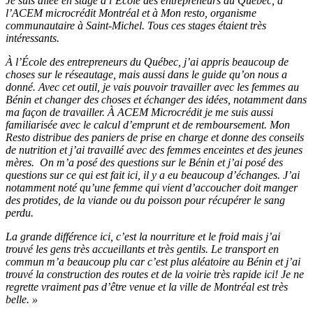
Je suis allée en stage à l’École des entrepreneurs du Québec, à
l’ACEM microcrédit Montréal et à Mon resto, organisme
communautaire à Saint-Michel. Tous ces stages étaient très
intéressants.
À l’École des entrepreneurs du Québec, j’ai appris beaucoup de
choses sur le réseautage, mais aussi dans le guide qu’on nous a
donné. Avec cet outil, je vais pouvoir travailler avec les femmes au
Bénin et changer des choses et échanger des idées, notamment dans
ma façon de travailler. À ACEM Microcrédit je me suis aussi
familiarisée avec le calcul d’emprunt et de remboursement. Mon
Resto distribue des paniers de prise en charge et donne des conseils
de nutrition et j’ai travaillé avec des femmes enceintes et des jeunes
mères. On m’a posé des questions sur le Bénin et j’ai posé des
questions sur ce qui est fait ici, il y a eu beaucoup d’échanges. J’ai
notamment noté qu’une femme qui vient d’accoucher doit manger
des protides, de la viande ou du poisson pour récupérer le sang
perdu.
La grande différence ici, c’est la nourriture et le froid mais j’ai
trouvé les gens très accueillants et très gentils. Le transport en
commun m’a beaucoup plu car c’est plus aléatoire au Bénin et j’ai
trouvé la construction des routes et de la voirie très rapide ici! Je ne
regrette vraiment pas d’être venue et la ville de Montréal est très
belle. »